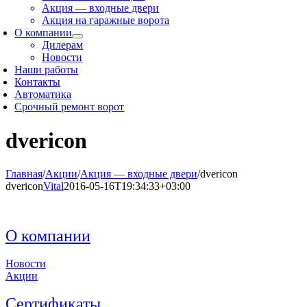
Акция — входные двери
Акция на гаражные ворота
О компании
Дилерам
Новости
Наши работы
Контакты
Автоматика
Срочный ремонт ворот
dvericon
Главная
/
Акции
/
Акция — входные двери
/
dvericon
dvericon
Vital
2016-05-16T19:34:33+03:00
О компании
Новости
Акции
Сертификаты