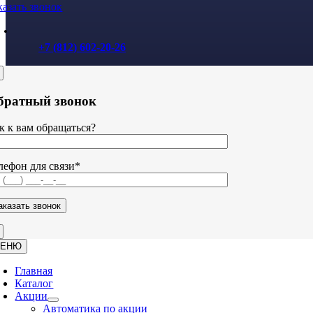
казать звонок
+7 (812) 602-20-26
братный звонок
к к вам обращаться?
лефон для связи*
ЕНЮ
Главная
Каталог
Акции
Автоматика по акции