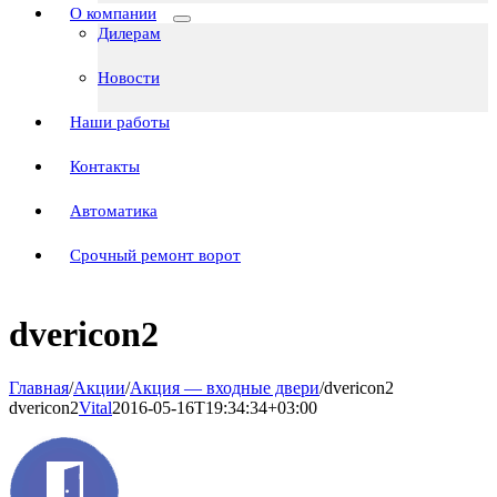
О компании
Дилерам
Новости
Наши работы
Контакты
Автоматика
Срочный ремонт ворот
dvericon2
Главная
/
Акции
/
Акция — входные двери
/
dvericon2
dvericon2
Vital
2016-05-16T19:34:34+03:00