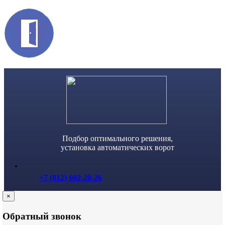
Skip
to
content
Подбор оптимального решения,
установка автоматических ворот
+7 (812) 602-20-26
×
Обратный звонок