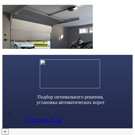
Skip
to
content
Подбор оптимального решения,
установка автоматических ворот
+7 (812) 602-20-26
×