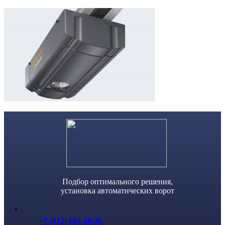
Skip
to
content
Подбор оптимального решения,
установка автоматических ворот
+7 (812) 602-20-26