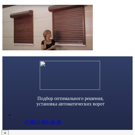
Skip
to
content
Подбор оптимального решения,
установка автоматических ворот
+7 (812) 602-20-26
×