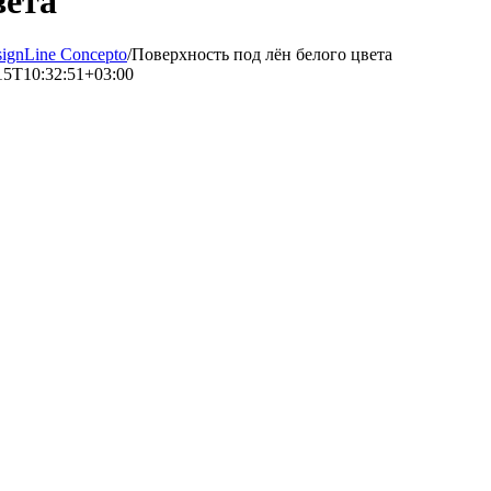
вета
gnLine Concepto
/
Поверхность под лён белого цвета
15T10:32:51+03:00