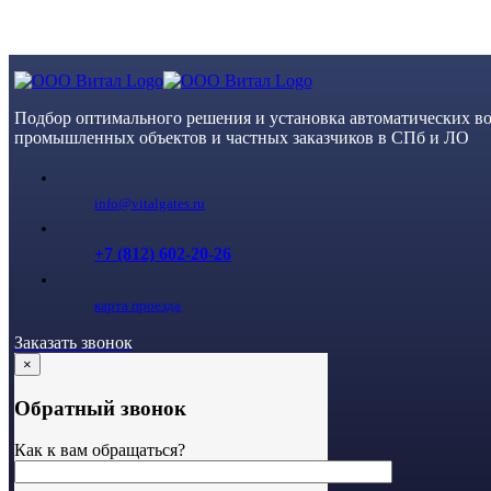
Skip
to
content
Подбор оптимального решения и установка автоматических во
промышленных объектов и частных заказчиков в СПб и ЛО
info@vitalgates.ru
+7 (812) 602-20-26
карта проезда
Заказать звонок
×
Обратный звонок
Как к вам обращаться?