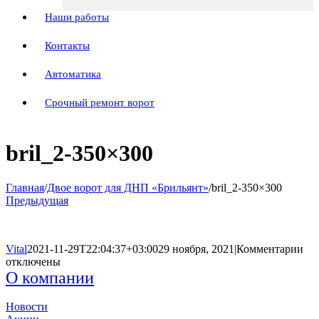
Наши работы
Контакты
Автоматика
Срочный ремонт ворот
bril_2-350×300
Главная
/
Двое ворот для ДНП «Брильянт»
/
bril_2-350×300
Предыдущая
к
Vital
2021-11-29T22:04:37+03:00
29 ноября, 2021
|
Комментарии
за
отключены
bri
О компании
35
Новости