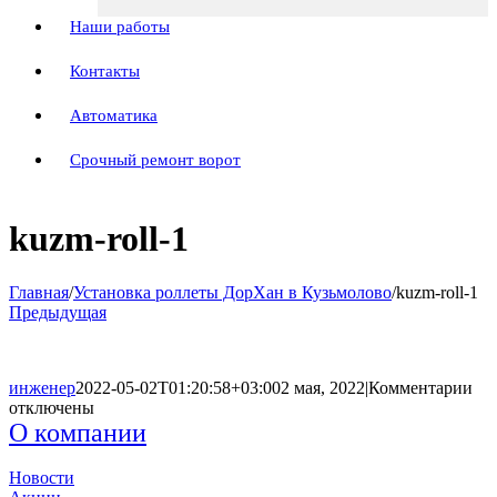
Наши работы
Контакты
Автоматика
Срочный ремонт ворот
kuzm-roll-1
Главная
/
Установка роллеты ДорХан в Кузьмолово
/
kuzm-roll-1
Предыдущая
к
инженер
2022-05-02T01:20:58+03:00
2 мая, 2022
|
Комментарии
за
отключены
ku
О компании
roll
1
Новости