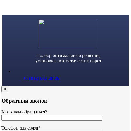
Skip
to
content
Подбор оптимального решения,
установка автоматических ворот
+7 (812) 602-20-26
×
Обратный звонок
Как к вам обращаться?
Телефон для связи*