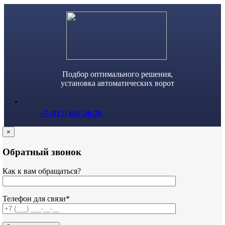
Skip
to
content
Подбор оптимального решения,
установка автоматических ворот
+7 (812) 602-20-26
×
Обратный звонок
Как к вам обращаться?
Телефон для связи*