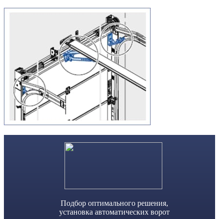
Skip
to
content
Подбор оптимального решения,
установка автоматических ворот