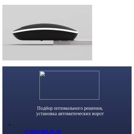
Skip
to
content
Подбор оптимального решения,
установка автоматических ворот
+7 (812) 602-20-26