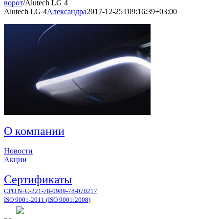
ворот
/
Alutech LG 4
Alutech LG 4
Александра
2017-12-25T09:16:39+03:00
О компании
Новости
Акции
Сертификаты
СРО № С-221-78-0989-78-070217
ISO 9001-2011 (ISO 9001:2008)