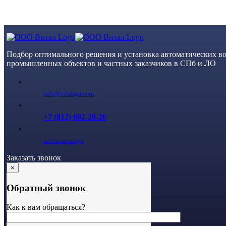
Skip
to
content
Подбор оптимального решения и установка автоматических во
промышленных объектов и частных заказчиков в СПб и ЛО
info@vitalgates.ru
+7 (812) 602-20-26
карта проезда
Заказать звонок
×
Обратный звонок
Как к вам обращаться?