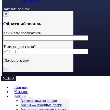
карта проезда
Заказать звонок
×
Обратный звонок
Как к вам обращаться?
Телефон для связи*
×
МЕНЮ
Главная
Каталог
Акции
Автоматика по акции
Акция — входные двери
Акция на гаражные ворота