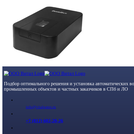
Skip
to
content
Подбор оптимального решения и установка автоматических во
промышленных объектов и частных заказчиков в СПб и ЛО
info@vitalgates.ru
+7 (812) 602-20-26