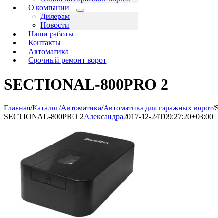
О компании
Дилерам
Новости
Наши работы
Контакты
Автоматика
Срочный ремонт ворот
SECTIONAL-800PRO 2
Главная
/
Каталог
/
Автоматика
/
Автоматика для гаражных ворот
/
SECTIONAL-800PRO 2
Александра
2017-12-24T09:27:20+03:00