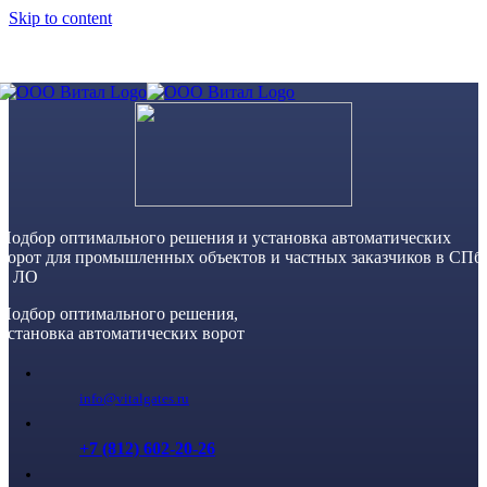
Skip to content
Подбор оптимального решения и установка автоматических
ворот для промышленных объектов и частных заказчиков в СПб
и ЛО
Подбор оптимального решения,
установка автоматических ворот
info@vitalgates.ru
+7 (812) 602-20-26