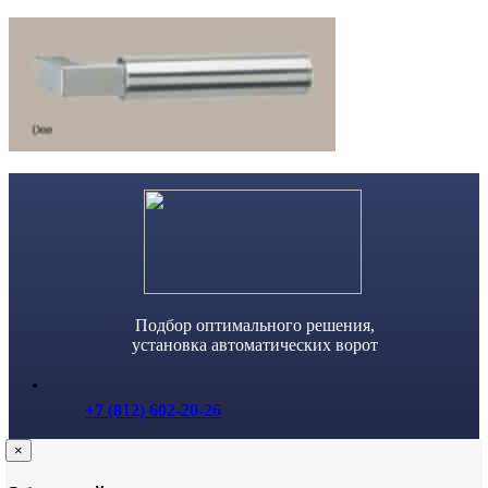
Skip
to
content
Подбор оптимального решения,
установка автоматических ворот
+7 (812) 602-20-26
×