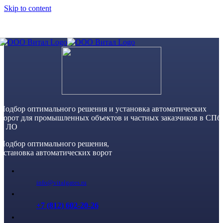
Skip to content
Подбор оптимального решения и установка автоматических
ворот для промышленных объектов и частных заказчиков в СПб
и ЛО
Подбор оптимального решения,
установка автоматических ворот
info@vitalgates.ru
+7 (812) 602-20-26