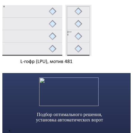
Skip
to
content
Подбор оптимального решения,
установка автоматических ворот