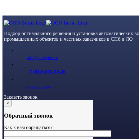
Skip
to
content
Подбор оптимального решения и установка автоматических во
промышленных объектов и частных заказчиков в СПб и ЛО
info@vitalgates.ru
+7 (812) 602-20-26
карта проезда
Заказать звонок
×
Обратный звонок
Как к вам обращаться?