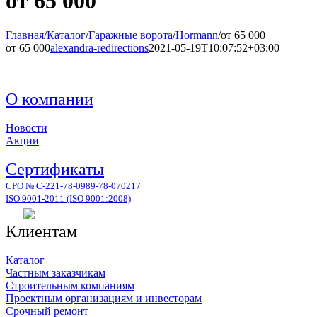
от 65 000
Главная
/
Каталог
/
Гаражные ворота
/
Hormann
/
от 65 000
от 65 000
alexandra-redirections
2021-05-19T10:07:52+03:00
О компании
Новости
Акции
Сертификаты
СРО № С-221-78-0989-78-070217
ISO 9001-2011 (ISO 9001:2008)
Клиентам
Каталог
Частным заказчикам
Строительным компаниям
Проектным организациям и инвесторам
Срочный ремонт