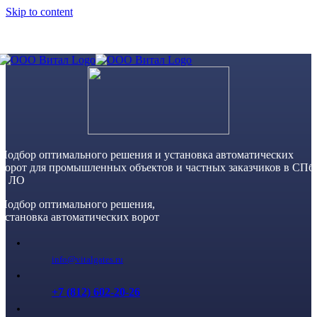
Skip to content
Подбор оптимального решения и установка автоматических
ворот для промышленных объектов и частных заказчиков в СПб
и ЛО
Подбор оптимального решения,
установка автоматических ворот
info@vitalgates.ru
+7 (812) 602-20-26