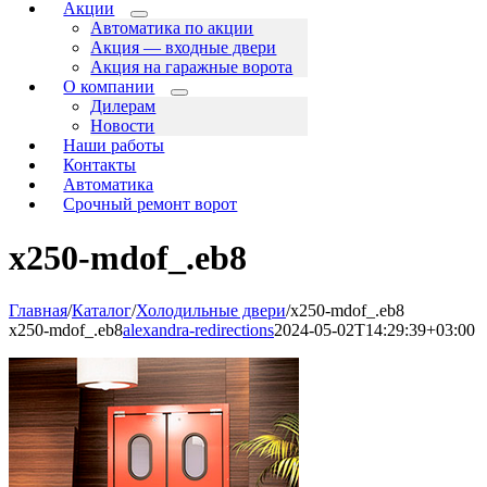
Акции
Автоматика по акции
Акция — входные двери
Акция на гаражные ворота
О компании
Дилерам
Новости
Наши работы
Контакты
Автоматика
Срочный ремонт ворот
x250-mdof_.eb8
Главная
/
Каталог
/
Холодильные двери
/
x250-mdof_.eb8
x250-mdof_.eb8
alexandra-redirections
2024-05-02T14:29:39+03:00