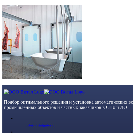
Skip
to
content
Подбор оптимального решения и установка автоматических во
промышленных объектов и частных заказчиков в СПб и ЛО
info@vitalgates.ru