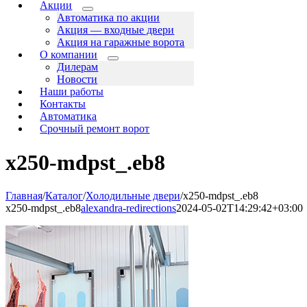
Акции
Автоматика по акции
Акция — входные двери
Акция на гаражные ворота
О компании
Дилерам
Новости
Наши работы
Контакты
Автоматика
Срочный ремонт ворот
x250-mdpst_.eb8
Главная
/
Каталог
/
Холодильные двери
/
x250-mdpst_.eb8
x250-mdpst_.eb8
alexandra-redirections
2024-05-02T14:29:42+03:00