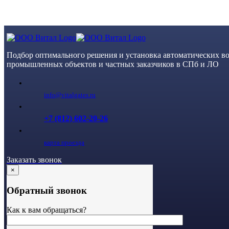
Skip
to
content
Подбор оптимального решения и установка автоматических во
промышленных объектов и частных заказчиков в СПб и ЛО
info@vitalgates.ru
+7 (812) 602-20-26
карта проезда
Заказать звонок
×
Обратный звонок
Как к вам обращаться?