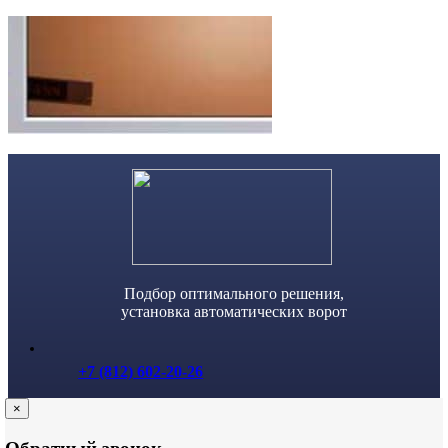
Skip
to
content
Подбор оптимального решения,
установка автоматических ворот
+7 (812) 602-20-26
×