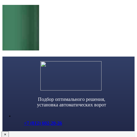
Skip
to
content
Подбор оптимального решения,
установка автоматических ворот
+7 (812) 602-20-26
×