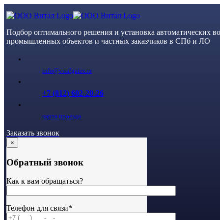
Skip
to
content
Подбор оптимального решения и установка автоматических во
промышленных объектов и частных заказчиков в СПб и ЛО
info@vitalgates.ru
+7 (812) 602-20-26
карта проезда
Заказать звонок
×
Обратный звонок
Как к вам обращаться?
Телефон для связи*