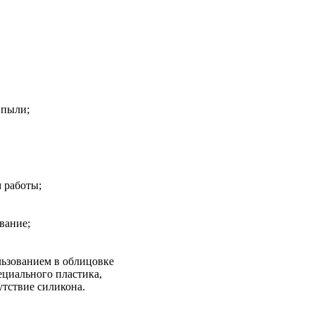
 пыли;
 работы;
вание;
льзованием в облицовке
ециального пластика,
утствие силикона.