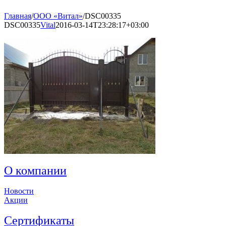
Главная
/
ООО «Витал»
/
DSC00335
DSC00335
Vital
2016-03-14T23:28:17+03:00
О компании
Новости
Акции
Сертификаты