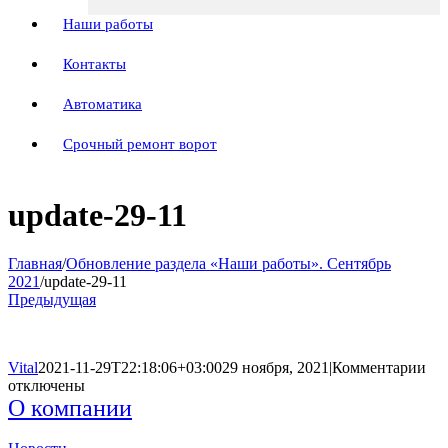
Наши работы
Контакты
Автоматика
Срочный ремонт ворот
update-29-11
Главная
/
Обновление раздела «Наши работы». Сентябрь
2021
/
update-29-11
Предыдущая
к
Vital
2021-11-29T22:18:06+03:00
29 ноября, 2021
|
Комментарии
за
отключены
upd
О компании
29-
11