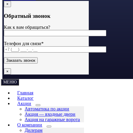
×
Обратный звонок
Как к вам обращаться?
Телефон для связи*
×
МЕНЮ
Главная
Каталог
Акции
Автоматика по акции
Акция — входные двери
Акция на гаражные ворота
О компании
Дилерам