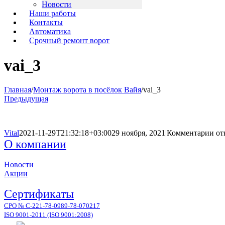
Новости
Наши работы
Контакты
Автоматика
Срочный ремонт ворот
vai_3
Главная
/
Монтаж ворота в посёлок Вайя
/
vai_3
Предыдущая
к
Vital
2021-11-29T21:32:18+03:00
29 ноября, 2021
|
Комментарии
от
за
О компании
vai
Новости
Акции
Сертификаты
СРО № С-221-78-0989-78-070217
ISO 9001-2011 (ISO 9001:2008)