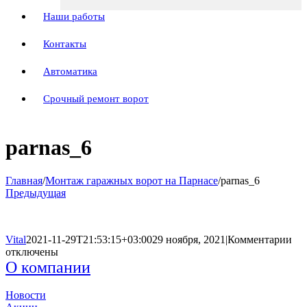
Наши работы
Контакты
Автоматика
Срочный ремонт ворот
parnas_6
Главная
/
Монтаж гаражных ворот на Парнасе
/
parnas_6
Предыдущая
к
Vital
2021-11-29T21:53:15+03:00
29 ноября, 2021
|
Комментарии
за
отключены
par
О компании
Новости