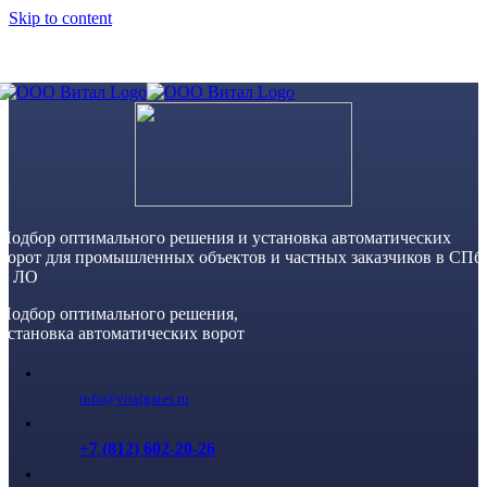
Skip to content
Подбор оптимального решения и установка автоматических
ворот для промышленных объектов и частных заказчиков в СПб
и ЛО
Подбор оптимального решения,
установка автоматических ворот
info@vitalgates.ru
+7 (812) 602-20-26