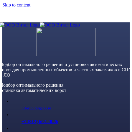
Skip to content
Подбор оптимального решения и установка автоматических
ворот для промышленных объектов и частных заказчиков в СПб
и ЛО
Подбор оптимального решения,
установка автоматических ворот
info@vitalgates.ru
+7 (812) 602-20-26