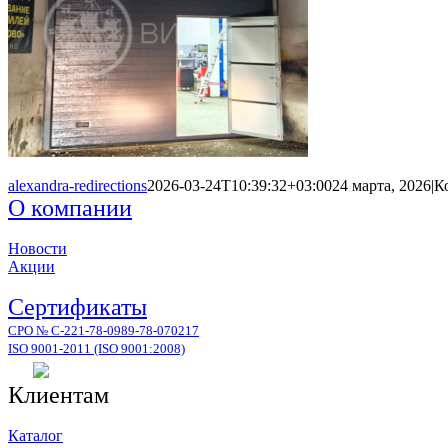
alexandra-redirections
2026-03-24T10:39:32+03:00
24 марта, 2026
|
К
О компании
Новости
Акции
Сертификаты
СРО № С-221-78-0989-78-070217
ISO 9001-2011 (ISO 9001:2008)
Клиентам
Каталог