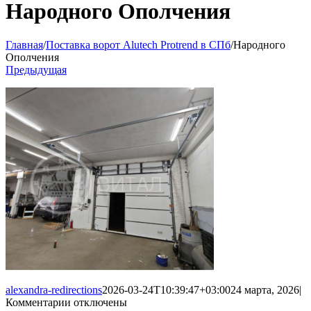
Народного Ополчения
Главная
/
Поставка ворот Alutech Protrend в СПб
/
Народного
Ополчения
Предыдущая
alexandra-redirections
2026-03-24T10:39:47+03:00
24 марта, 2026
|
к
Комментарии
отключены