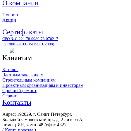
записи
О компании
Народного
Ополчения
Новости
Акции
Сертификаты
СРО № С-221-78-0989-78-070217
ISO 9001-2011 (ISO 9001:2008)
Клиентам
Каталог
Частным заказчикам
Строительным компаниям
Проектным организациям и инвесторам
Срочный ремонт
Сервис
Контакты
Адрес: 192029, г. Санкт-Петербург,
Большой Смоленский пр., д. 2 литера А,
помещ. 8Н, комн. 48 (офис 432)
(
Карта проезда
)