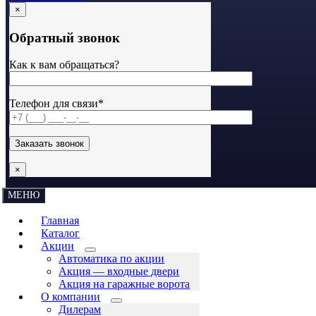
×
Обратный звонок
Как к вам обращаться?
Телефон для связи*
×
МЕНЮ
Главная
Каталог
Акции
Автоматика по акции
Акция — входные двери
Акция на гаражные ворота
О компании
Дилерам