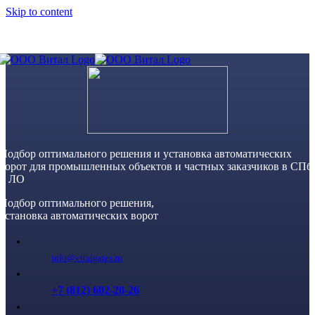
Skip to content
Подбор оптимального решения и установка автоматических
ворот для промышленных объектов и частных заказчиков в СПб
и ЛО
Подбор оптимального решения,
установка автоматических ворот
info@vitalgates.ru
+7 (812) 602-20-26