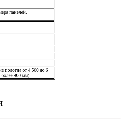
мера панелей,
е полотна от 4 500 до 6
 более 900 мм)
Я