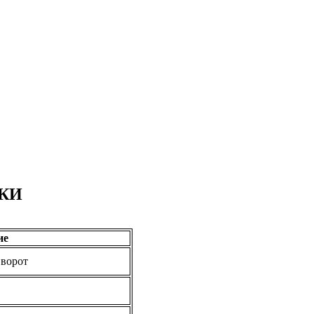
КИ
ие
 ворот