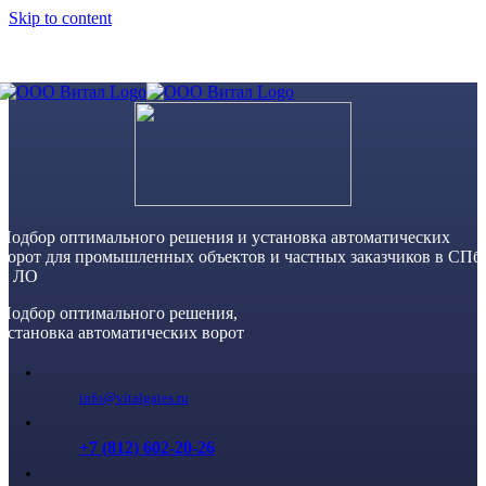
Skip to content
Подбор оптимального решения и установка автоматических
ворот для промышленных объектов и частных заказчиков в СПб
и ЛО
Подбор оптимального решения,
установка автоматических ворот
info@vitalgates.ru
+7 (812) 602-20-26