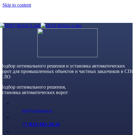
Skip to content
Подбор оптимального решения и установка автоматических
ворот для промышленных объектов и частных заказчиков в СПб
и ЛО
Подбор оптимального решения,
установка автоматических ворот
info@vitalgates.ru
+7 (812) 602-20-26