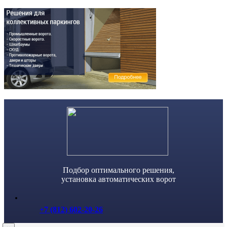
Skip
to
content
Подбор оптимального решения,
установка автоматических ворот
+7 (812) 602-20-26