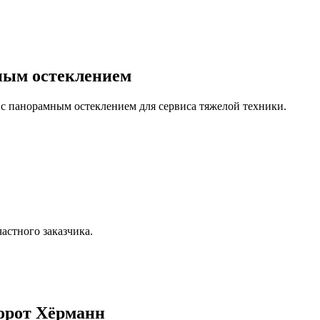
ным остеклением
с панорамным остеклением для сервиса тяжелой техники.
астного заказчика.
орот Хёрманн