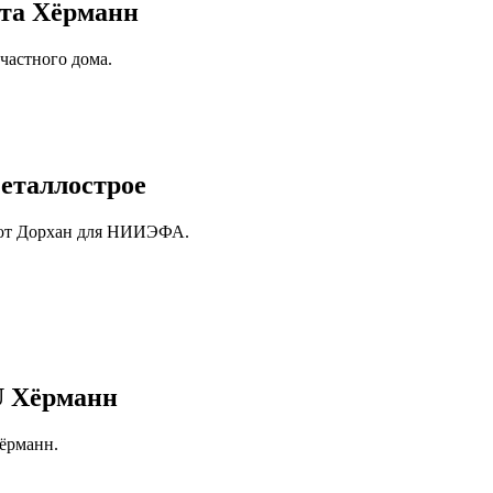
та Хёрманн
частного дома.
еталлострое
рот Дорхан для НИИЭФА.
U Хёрманн
ёрманн.